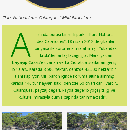
“Parc National des Calanques” Milli Park alanı
A
slında burası bir milli park : “Parc National
des Calanques”..18 nisan 2012 de çıkarılan
bir yasa ile koruma altına alınmış.. Yukarıdaki
kroki’den anlaşılacağı gibi, Marsilya’dan
başlayıp Cassis’e uzanan ve La Ciotat’da sonlanan geniş
bir alan.. Karada 8.500 hektar, denizde 43.500 hektar bir
alanı kaplıyor..Milli parkın içinde koruma altına alınmış;
karada 140 tür hayvan-bitki, denizde 60 civarı canlı vardır..
Calanques, peyzaj değeri, kayda değer biyoçeşitliliği ve
kültürel mirasıyla dünya çapında tanınmaktadır …