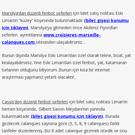
Marsilya’dan düzenli feribot seferleri
için bilet satış noktası Eski
Liman’ın “kuzey” köşesinde bulunmaktadır
(bilet gişesi konumu
için tıklayın)
.
Marsilya’ya gitmeden önce Akdeniz Fiyordları
seferleri ayrıntılarına
www.croisieres-marseille-
calanques.com
sitesinden ulaşabilirsiniz…
Bunun dışında Marsilya Eski Liman’dan özel olarak tekne, boat, yat
kiralayabilirsiniz..Yine Eski Liman’dan özel feribot, yat, katamaran
turlarının olduğunu biliyorum..Bunun için kısa bir internet
araştırması yapmanız yeterli olacaktır..
Cassis’den düzenli feribot seferleri
için bilet satış noktası Liman’ın
hemen köşesinde, Gilbert Savon Meydanı’nın yanında
bulunmaktadır
(bilet gişesi konumu için tıklayın)
.
Burada
gezilecek calanques sayısına göre (3, 5, 8, 9 calanques) farklı
tarifeler düzenlenmiş..Biz 8 adet calanque gezmek istedik ve onu