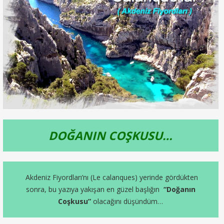
DOĞANIN COŞKUSU…
Akdeniz Fiyordları’nı (Le calanques) yerinde gördükten
sonra, bu yazıya yakışan en güzel başlığın
“Doğanın
Coşkusu”
olacağını düşündüm…