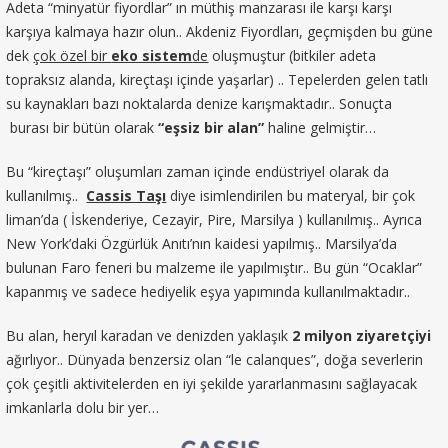
Adeta “minyatür fiyordlar” ın müthiş manzarası ile karşı karşı
karşıya kalmaya hazır olun.. Akdeniz Fiyordları, geçmişden bu güne
dek
çok özel bir
eko sistem
de
oluşmuştur (bitkiler adeta
topraksız alanda, kireçtaşı içinde yaşarlar) .. Tepelerden gelen tatlı
su kaynakları bazı noktalarda denize karışmaktadır.. Sonuçta
burası bir bütün olarak
“eşsiz bir alan”
haline gelmiştir…
Bu “kireçtaşı” oluşumları zaman içinde endüstriyel olarak da
kullanılmış..
Cassis Taşı
diye isimlendirilen bu materyal, bir çok
liman’da ( İskenderiye, Cezayir, Pire, Marsilya ) kullanılmış.. Ayrıca
New York’daki Özgürlük Anıtı’nın kaidesi yapılmış.. Marsilya’da
bulunan Faro feneri bu malzeme ile yapılmıştır.. Bu gün “Ocaklar”
kapanmış ve sadece hediyelik eşya yapımında kullanılmaktadır..
Bu alan, heryıl karadan ve denizden yaklaşık
2 milyon ziyaretçiyi
ağırlıyor.. Dünyada benzersiz olan “le calanques”, doğa severlerin
çok çeşitli aktivitelerden en iyi şekilde yararlanmasını sağlayacak
imkanlarla dolu bir yer…