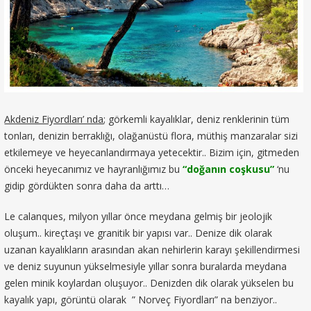
Akdeniz Fiyordları’ nda
; görkemli kayalıklar, deniz renklerinin tüm
tonları, denizin berraklığı, olağanüstü flora, müthiş manzaralar sizi
etkilemeye ve heyecanlandırmaya yetecektir.. Bizim için, gitmeden
önceki heyecanımız ve hayranlığımız bu
“doğanın coşkusu”
‘nu
gidip gördükten sonra daha da arttı…
Le calanques, milyon yıllar önce meydana gelmiş bir jeolojik
oluşum.. kireçtaşı ve granitik bir yapısı var.. Denize dik olarak
uzanan kayalıkların arasından akan nehirlerin karayı şekillendirmesi
ve deniz suyunun yükselmesiyle yıllar sonra buralarda meydana
gelen minik koylardan oluşuyor.. Denizden dik olarak yükselen bu
kayalık yapı, görüntü olarak ” Norveç Fiyordları” na benziyor..