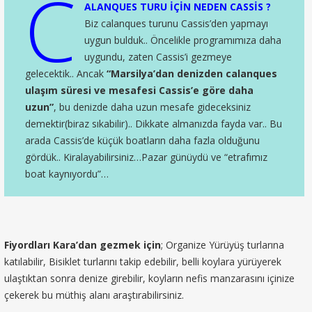
C
ALANQUES TURU İÇİN NEDEN CASSİS ?
Biz calanques turunu Cassis’den yapmayı
uygun bulduk.. Öncelikle programımıza daha
uygundu, zaten Cassis’i gezmeye
gelecektik.. Ancak
“Marsilya’dan denizden calanques
ulaşım süresi ve mesafesi Cassis’e göre daha
uzun”
, bu denizde daha uzun mesafe gideceksiniz
demektir(biraz sıkabilir).. Dikkate almanızda fayda var.. Bu
arada Cassis’de küçük boatların daha fazla olduğunu
gördük.. Kiralayabilirsiniz…Pazar günüydü ve “etrafımız
boat kaynıyordu”…
Fiyordları Kara’dan gezmek için
; Organize Yürüyüş turlarına
katılabilir, Bisiklet turlarını takip edebilir, belli koylara yürüyerek
ulaştıktan sonra denize girebilir, koyların nefis manzarasını içinize
çekerek bu müthiş alanı araştırabilirsiniz.