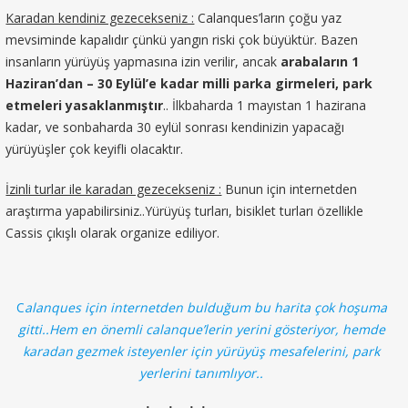
Karadan kendiniz gezecekseniz :
Calanques’ların çoğu yaz
mevsiminde kapalıdır çünkü yangın riski çok büyüktür. Bazen
insanların yürüyüş yapmasına izin verilir, ancak
arabaların 1
Haziran’dan – 30 Eylül’e kadar milli parka girmeleri, park
etmeleri yasaklanmıştır
.. İlkbaharda 1 mayıstan 1 hazirana
kadar, ve sonbaharda 30 eylül sonrası kendinizin yapacağı
yürüyüşler çok keyifli olacaktır.
İzinli turlar ile karadan gezecekseniz :
Bunun için internetden
araştırma yapabilirsiniz..Yürüyüş turları, bisiklet turları özellikle
Cassis çıkışlı olarak organize ediliyor.
C
alanques için internetden bulduğum bu harita çok hoşuma
gitti..Hem en önemli calanque’lerin yerini gösteriyor, hemde
karadan gezmek isteyenler için yürüyüş mesafelerini, park
yerlerini tanımlıyor..