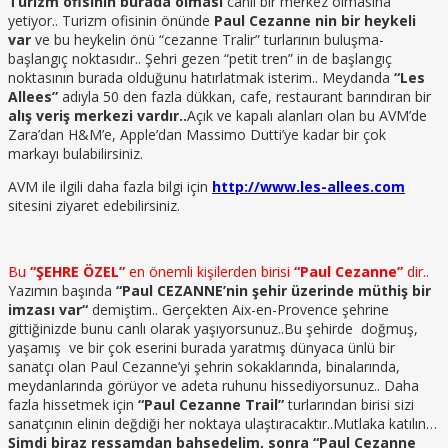
Turizm ofisinin burada olması
canlı bir merkez olmasına
yetiyor.. Turizm ofisinin önünde
Paul Cezanne nin bir heykeli
var
ve bu heykelin önü “cezanne Tralir” turlarının buluşma-
başlangıç noktasıdır.. Şehri gezen “petit tren” in de başlangıç
noktasının burada olduğunu hatırlatmak isterim.. Meydanda
“Les
Allees”
adıyla 50 den fazla dükkan, cafe, restaurant barındıran bir
alış veriş merkezi vardır..
Açık ve kapalı alanları olan bu AVM’de
Zara’dan H&M’e, Apple’dan Massimo Dutti’ye kadar bir çok
markayı bulabilirsiniz.
AVM ile ilgili daha fazla bilgi için
http://www.les-allees.com
sitesini ziyaret edebilirsiniz.
Bu
“ŞEHRE ÖZEL”
en önemli kişilerden birisi
“Paul Cezanne”
dir..
Yazımın başında
“Paul CEZANNE’nin şehir üzerinde müthiş bir
imzası var“
demiştim.. Gerçekten Aix-en-Provence şehrine
gittiğinizde bunu canlı olarak yaşıyorsunuz..Bu şehirde doğmuş,
yaşamış ve bir çok eserini burada yaratmış dünyaca ünlü bir
sanatçı olan Paul Cezanne’yi şehrin sokaklarında, binalarında,
meydanlarında görüyor ve adeta ruhunu hissediyorsunuz.. Daha
fazla hissetmek için
“Paul Cezanne Trail”
turlarından birisi sizi
sanatçının elinin değdiği her noktaya ulaştıracaktır..Mutlaka katılın…
Şimdi biraz ressamdan bahsedelim, sonra “Paul Cezanne