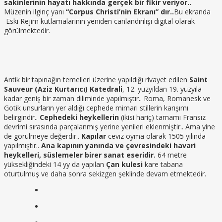
sakinlerinin hayatı hakkında gerçek bir fikir veriyor..
Müzenin ilginç yanı
“Corpus Christi’nin Ekranı” dır..
Bu ekranda
Eski Rejim kutlamalarının yeniden canlandırılışı digital olarak
görülmektedir.
Antik bir tapınağın temelleri üzerine yapıldığı rivayet edilen
Saint
Sauveur (Aziz Kurtarıcı) Katedrali
, 12. yüzyıldan 19. yüzyıla
kadar geniş bir zaman diliminde yapılmıştır.. Roma, Romanesk ve
Gotik unsurların yer aldığı cephede mimari stillerin karışımı
belirgindir..
Cephedeki heykellerin
(ikisi hariç) tamamı Fransız
devrimi sırasında parçalanmış yerine yenileri eklenmiştir.. Ama yine
de görülmeye değerdir..
Kapılar
ceviz oyma olarak 1505 yılında
yapılmıştır..
Ana kapının yanında ve çevresindeki havari
heykelleri, süslemeler birer sanat eseridir.
64 metre
yüksekliğindeki 14 yy da yapılan
Çan kulesi
kare tabana
oturtulmuş ve daha sonra sekizgen şeklinde devam etmektedir.