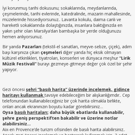
İyi korunmuş tarihi dokusunu; sokaklarında, meydanlarında,
çeşmelerinde, tarihi evlerinde, katedralinde, mazarin mahallesinde,
müzelerinde hissediyorsunuz.. Lavanta kokulu, daima canlı ve
hareketli sokaklarında dolaştığınızda, insanlara baktığınızda en
yakın şehir olan Marsilya’dan bambaşka bir yerde olduğunuzu
hemen anlıyorsunuz.
Bir yanda
Pazarları
(tekstil-el sanatları, meyve-sebze, çiçek), adım
başı karşınıza çıkan
çeşmeleri
diğer yanda hiç eksik olmayan
kültürel etkinlikleri, tiyatroları, konserleri ve dünyaca meşhur
“Lirik
Müzik Festivali”
burayı gezmeye-gitmeye değer çok özel bir şehir
yapıyor.
Gezi öncesi
şehri “basılı harita” üzerinde incelemek, gidince
haritayı kullanmak
tavsiye edebileceğim bir alışkanlığımdır.. Cep
telefonundan kullanabileceğiniz bir çok harita olmakla birlikte,
onları ancak ekranınızın boyutu kadar görebilirsiniz…
Oysa
basılı haritaları
; daha büyük ebatlarda kullanabilir,
şehre geniş perspektiften bakabilir ve üzerine notlar
alabilirsiniz…
Aix-en Provence’de turizm ofisinden de basılı harita alabilirsiniz..