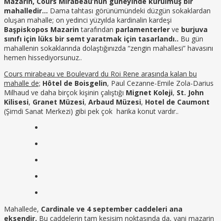
Mazarin, Cours Mirabeau’nun güneyinde kurulmuş bir
mahalledir…
Dama tahtası görünümündeki düzgün sokaklardan
oluşan mahalle; on yedinci yüzyılda kardinalin kardeşi
Başpiskopos Mazarin
tarafından
parlamenterler
ve
burjuva
sınıfı için lüks bir semt yaratmak için tasarlandı..
Bu gün
mahallenin sokaklarında dolaştığınızda “zengin mahallesi” havasını
hemen hissediyorsunuz..
Cours mirabeau ve Boulevard du Roi Rene arasında kalan bu
mahalle de;
Hôtel de Boisgelin
, Paul Cezanne-Emile Zola-Darius
Milhaud ve daha birçok kişinin çalıştığı
Mignet Koleji
,
St. John
Kilisesi
,
Granet Müzesi
,
Arbaud Müzesi
,
Hotel de Caumont
(Şimdi Sanat Merkezi) gibi pek çok harika konut vardır..
Mahallede,
Cardinale ve 4 september caddeleri ana
eksendir.
Bu caddelerin tam keşişim noktasında da, yani mazarin