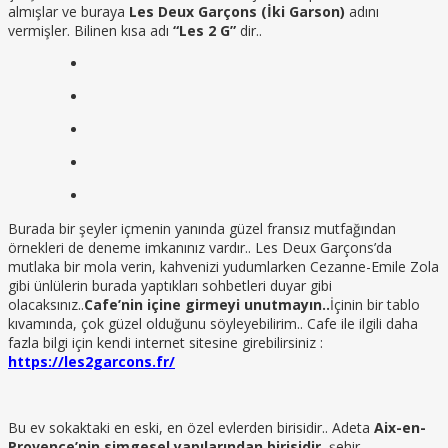
almışlar ve buraya
Les Deux Garçons (İki Garson)
adını
vermişler. Bilinen kısa adı
“Les 2 G”
dir..
Burada bir şeyler içmenin yanında güzel fransız mutfağından
örnekleri de deneme imkanınız vardır.. Les Deux Garçons’da
mutlaka bir mola verin, kahvenizi yudumlarken Cezanne-Emile Zola
gibi ünlülerin burada yaptıkları sohbetleri duyar gibi
olacaksınız..
Cafe’nin içine girmeyi unutmayın..
İçinin bir tablo
kıvamında, çok güzel olduğunu söyleyebilirim.. Cafe ile ilgili daha
fazla bilgi için kendi internet sitesine girebilirsiniz :
https://les2garcons.fr/
Bu ev sokaktaki en eski, en özel evlerden birisidir.. Adeta
Aix-en-
Provence’nin simgesel yapılarından birisidir
, şehir