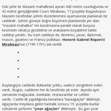
Eski şehir ile Mazarin mahallesini ayıran 440 metre uzunluğunda ve
42 metre genişliğindeki Cours Mirabeau, 17.yüzyılda Başpiskopos
Mazarin tarafından şehrin düzenlenmesi aşamasında planlanan bir
caddedir.. Şehrin güneye doğru büyümesi planlarında yer alan
“mazarin mahallesi” nin kurulmasına paralel olarak burjuva
kesiminin rahatça gezebilme ve arabalarını koyabilme talebi
caddeyi yarattı.. Bu özel caddeye de; devrimci, yazar, diplomat,
mason, gazeteci ve Fransız politikacı
Honoré-Gabriel Riquetti
Mirabeau
’nun (1749-1791) adı verildi.
Başlangıçta caddede dükkanlar yoktu, sadece zenginlerin evleri
vardı.. Bugün, caddenin her iki tarafında şık evler dışında aynı
zamanda mağazalar, bankalar, restaurantlar ve cafeler
vardır.. Cadde ilk yapıldığında kenarlara “karaağaçlar” dikilmişti.
Ağaçlarda meydana gelen hastalık sonucu 19. yüzyılda bunlar
sökülerek yerlerine
“çınar ağaçları”
dikilmiştir.. Bu gün çınar