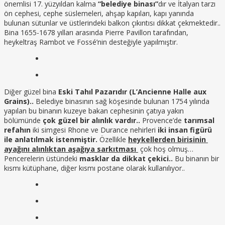
önemlisi 17. yüzyıldan kalma
“belediye binası”
dır ve İtalyan tarzı
ön cephesi, cephe süslemeleri, ahşap kapıları, kapı yanında
bulunan sütunlar ve üstlerindeki balkon çıkıntısı dikkat çekmektedir..
Bina 1655-1678 yılları arasında Pierre Pavillon tarafından,
heykeltraş Rambot ve Fossé’nin desteğiyle yapılmıştır.
Diğer güzel bina
Eski Tahıl Pazarıdır
(L’Ancienne Halle aux
Grains)..
Belediye binasının sağ köşesinde bulunan 1754 yılında
yapılan bu binanın kuzeye bakan cephesinin çatıya yakın
bölümünde
çok güzel bir alınlık vardır..
Provence’de
tarımsal
refahın
iki simgesi Rhone ve Durance nehirleri
iki insan figürü
ile anlatılmak istenmiştir.
Özellikle
heykellerden birisinin
ayağını alınlıktan aşağıya sarkıtması
çok hoş olmuş…
Pencerelerin üstündeki
masklar da dikkat çekici..
Bu binanın bir
kısmı kütüphane, diğer kısmı postane olarak kullanılıyor..