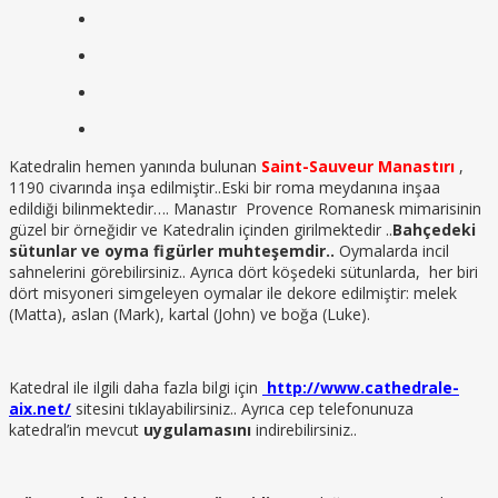
Katedralin hemen yanında bulunan
Saint-Sauveur Manastırı
,
1190 civarında inşa edilmiştir..Eski bir roma meydanına inşaa
edildiği bilinmektedir…. Manastır Provence Romanesk mimarisinin
güzel bir örneğidir ve Katedralin içinden girilmektedir ..
Bahçedeki
sütunlar ve oyma figürler muhteşemdir..
Oymalarda incil
sahnelerini görebilirsiniz.. Ayrıca dört köşedeki sütunlarda, her biri
dört misyoneri simgeleyen oymalar ile dekore edilmiştir: melek
(Matta), aslan (Mark), kartal (John) ve boğa (Luke).
Katedral ile ilgili daha fazla bilgi için
http://www.cathedrale-
aix.net/
sitesini tıklayabilirsiniz.. Ayrıca cep telefonunuza
katedral’in mevcut
uygulamasını
indirebilirsiniz..