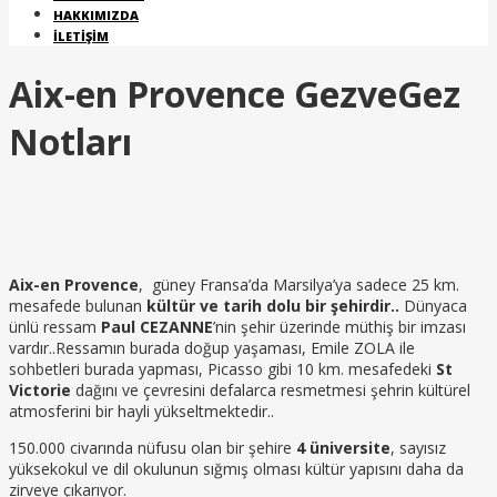
HAKKIMIZDA
İLETIŞIM
Aix-en Provence GezveGez
Notları
Aix-en Provence
, güney Fransa’da Marsilya’ya sadece 25 km.
mesafede bulunan
kültür ve tarih dolu bir şehirdir..
Dünyaca
ünlü ressam
Paul CEZANNE
’nin şehir üzerinde müthiş bir imzası
vardır..Ressamın burada doğup yaşaması, Emile ZOLA ile
sohbetleri burada yapması, Picasso gibi 10 km. mesafedeki
St
Victorie
dağını ve çevresini defalarca resmetmesi şehrin kültürel
atmosferini bir hayli yükseltmektedir..
150.000 civarında nüfusu olan bir şehire
4 üniversite
, sayısız
yüksekokul ve dil okulunun sığmış olması kültür yapısını daha da
zirveye çıkarıyor.