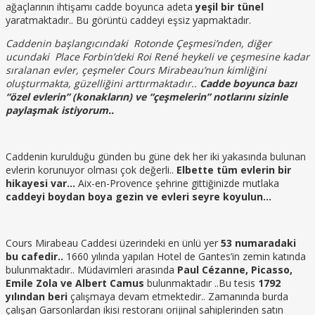
ağaçlarının ihtişamı cadde boyunca adeta
yeşil bir tünel
yaratmaktadır.. Bu görüntü caddeyi eşsiz yapmaktadır.
Caddenin başlangıcındaki Rotonde Çeşmesi’nden, diğer
ucundaki Place Forbin’deki Roi René heykeli ve çeşmesine kadar
sıralanan evler, çeşmeler Cours Mirabeau’nun kimliğini
oluşturmakta, güzelliğini arttırmaktadır..
Cadde boyunca bazı
“özel evlerin” (konakların) ve “çeşmelerin” notlarını sizinle
paylaşmak istiyorum..
Caddenin kurulduğu günden bu güne dek her iki yakasında bulunan
evlerin korunuyor olması çok değerli..
Elbette tüm evlerin bir
hikayesi var…
Aix-en-Provence şehrine gittiğinizde mutlaka
caddeyi boydan boya gezin ve evleri seyre koyulun…
Cours Mirabeau Caddesi üzerindeki en ünlü yer
53 numaradaki
bu cafedir..
1660 yılında yapılan Hotel de Gantes’in zemin katında
bulunmaktadır.. Müdavimleri arasında
Paul Cézanne, Picasso,
Emile Zola ve Albert Camus
bulunmaktadır ..Bu tesis
1792
yılından beri
çalışmaya devam etmektedir.. Zamanında burda
çalışan Garsonlardan ikisi restoranı orijinal sahiplerinden satın