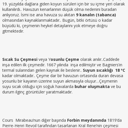
19. yüzyılda dağlara giden koyun sürüleri için bir su içme yeri olarak
kullanılırdı.. Havuzun kenarlarının düşük olma nedenini buradan
anlıyoruz. İsmi ise ana havuza su akıtan
9 kanalın (tabanca)
olmasından kaynaklanmaktadır.. Bugün, bitki örtüsü o kadar
büyüdü ki, çeşmenin heykel detaylarını yok etmeye doğru
gitmektedir.
Sıcak Su Çeşmesi
veya Y
osunlu Çeşme
olarak anılır..Caddede
inşa edilen ilk çeşmedir. 1667 yılında inşa edilmiştir ve Bagniers’ın
termal sularından gelen kaynak ile beslenir..
Suyun sıcaklığı 18 ºC
kadar olmaktadır.. Çeşme dar bir havuzun ortasında duran devasa
yosunlu bir kayanın üzerine suyun akmasıyla oluşur…Çeşmenin
suyu sıcak olduğu için soğuk havalarda
buhar oluşmakta
ve bu
durum ilginç görüntüler yaratmaktadır.
Cours Mirabeau’nun diğer başında
Forbin meydanında
1819’da
Pierre-Henri Revoil tarafından tasarlanan Kral Rene’nin çeşmesi