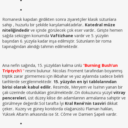
Romanesk kapıdan girdikten sonra ziyaretçiler klasik sütunlara
sahip , huzurlu bir şekilde karşılamaktadırlar..
Katedral müze
niteliğindedir
ve içinde görülecek çok eser vardır.. Girişte hemen
sağda sekizgen konumda
Vaftizhane
vardır ve 5. yüzyılın
başından 6. yüzyıla kadar inşa edilmiştir. Sütunların bir roma
tapınağından alındığı tahmin edilmektedir.
Ana nefin sağında, 15. yüzyıldan kalma ünlü
“
Burning Bush’un
Triptych’i
“
resmi bulunur. Nicolas Froment tarafından boyanmış
triptik zarar görmemesi için ilkbahar ve yaz aylarında sadece belirli
tarihlerde sergilenmektedir.
15. yüzyılın en iyi tablolarından
birisi olarak kabul edilir.
Resimde, Meryem ve İsa’nın yanan bir
çalı üzerinde oturdukları görülmektedir..On dokuzuncu yüzyıl
vitray
pencereleri
, üst düzey kilise din adamlarının armalarına sahiptir ve
görülmeye değerdir.Sol tarafta İyi
Kral René’nin tasviri
dikkat
çeker.. Kuzey ve güney koridorda olağanüstü Flaman halıları,
Yüksek Altar’ın arkasında ise St. Côme ve Damien Şapeli vardır.