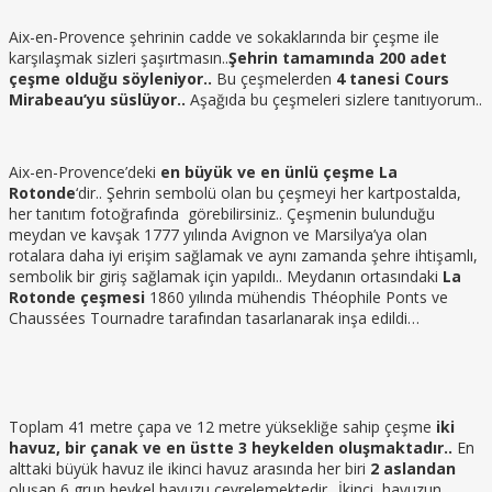
Aix-en-Provence şehrinin cadde ve sokaklarında bir çeşme ile
karşılaşmak sizleri şaşırtmasın..
Şehrin tamamında 200 adet
çeşme olduğu söyleniyor..
Bu çeşmelerden
4 tanesi Cours
Mirabeau’yu süslüyor..
Aşağıda bu çeşmeleri sizlere tanıtıyorum..
Aix-en-Provence’deki
en büyük ve en ünlü çeşme
La
Rotonde
‘dir.. Şehrin sembolü olan bu çeşmeyi her kartpostalda,
her tanıtım fotoğrafında görebilirsiniz.. Çeşmenin bulunduğu
meydan ve kavşak 1777 yılında Avignon ve Marsilya’ya olan
rotalara daha iyi erişim sağlamak ve aynı zamanda şehre ihtişamlı,
sembolik bir giriş sağlamak için yapıldı.. Meydanın ortasındaki
La
Rotonde çeşmesi
1860 yılında mühendis Théophile Ponts ve
Chaussées Tournadre tarafından tasarlanarak inşa edildi…
Toplam 41 metre çapa ve 12 metre yüksekliğe sahip çeşme
iki
havuz, bir çanak ve en üstte 3 heykelden oluşmaktadır..
En
alttaki büyük havuz ile ikinci havuz arasında her biri
2
aslandan
oluşan 6 grup heykel havuzu çevrelemektedir.. İkinci havuzun