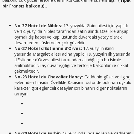
balkonu çok güzel ferforje demir korkuluklar ile süslenmiştir
(Tipik
bir Fransız balkonu)..
No-37 Hotel de Nibles:
17. yüzyılda Guidi ailesi için yapıldı
ve 18. yüzyılda Nibles tarafından satın alındı. Özellikle ahşap
oymalı dış kapısı ve kapı üstünde duvardaki yatay olarak
devam eden süslemeler çok güzeldir.
No-27 Hotel d’Estienne d’Orves:
17. yüzyılın ikinci
yarısında Margalet ailesi adına yapıldı.19. yüzyılın ilk yarısında
d’Estienne d’Orves ailesi tarafından alındığı için bu isimle
anılmaktadır.Taş duvar işçiliği ve ferforje balkonlar ile dikkat
çekmektedir.
No-23 Hotel du Chevalier Hancy:
Caddenin güzel ve ilginç
evlerinden birisidir..Özellikle Kapısının üstünde bulunan uykulu
karakter gibi eğlenceli detaylar için binanın diğer noktalarını
tarayın..
No-20 Hotel de Forbin
: 1656 yılında inşa edilen ve caddenin