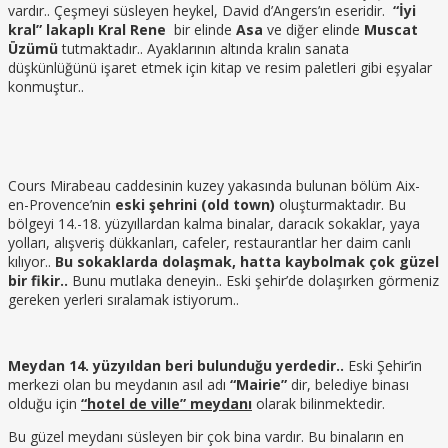
vardır.. Çeşmeyi süsleyen heykel, David d’Angers’ın eseridir.
“İyi
kral” lakaplı Kral Rene
bir elinde
Asa
ve diğer elinde
Muscat
Üzümü
tutmaktadır.. Ayaklarının altında kralın sanata
düşkünlüğünü işaret etmek için kitap ve resim paletleri gibi eşyalar
konmuştur..
Cours Mirabeau caddesinin kuzey yakasında bulunan bölüm Aix-
en-Provence’nin
eski şehrini (old town)
oluşturmaktadır. Bu
bölgeyi 14.-18. yüzyıllardan kalma binalar, daracık sokaklar, yaya
yolları, alışveriş dükkanları, cafeler, restaurantlar her daim canlı
kılıyor..
Bu sokaklarda dolaşmak, hatta kaybolmak çok güzel
bir fikir..
Bunu mutlaka deneyin.. Eski şehir’de dolaşırken görmeniz
gereken yerleri sıralamak istiyorum..
Meydan 14. yüzyıldan beri bulunduğu yerdedir..
Eski Şehir’in
merkezi olan bu meydanın asıl adı
“Mairie”
dir, belediye binası
olduğu için
“hotel de ville” meydanı
olarak bilinmektedir.
Bu güzel meydanı süsleyen bir çok bina vardır. Bu binaların en