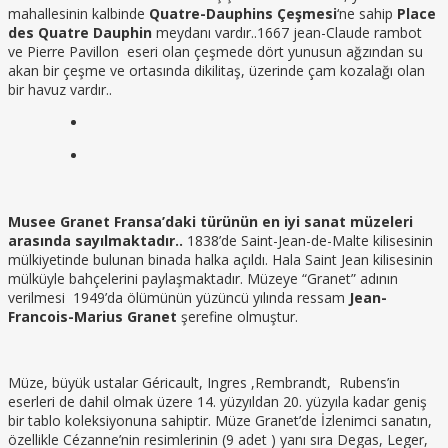
mahallesinin kalbinde
Quatre-Dauphins Çeşmesi
‘ne sahip
Place
des Quatre Dauphin
meydanı vardır..1667 jean-Claude rambot
ve Pierre Pavillon eseri olan çeşmede dört yunusun ağzından su
akan bir çeşme ve ortasında dikilitaş, üzerinde çam kozalağı olan
bir havuz vardır..
Musee Granet Fransa’daki türünün en iyi sanat müzeleri
arasında sayılmaktadır..
1838’de Saint-Jean-de-Malte kilisesinin
mülkiyetinde bulunan binada halka açıldı. Hala Saint Jean kilisesinin
mülküyle bahçelerini paylaşmaktadır. Müzeye “Granet” adının
verilmesi 1949’da ölümünün yüzüncü yılında ressam
Jean-
Francois-Marius Granet
şerefine olmuştur.
Müze, büyük ustalar Géricault, Ingres ,Rembrandt, Rubens’in
eserleri de dahil olmak üzere 14. yüzyıldan 20. yüzyıla kadar geniş
bir tablo koleksiyonuna sahiptir. Müze Granet’de İzlenimci sanatın,
özellikle Cézanne’nin resimlerinin (9 adet ) yanı sıra Degas, Leger,