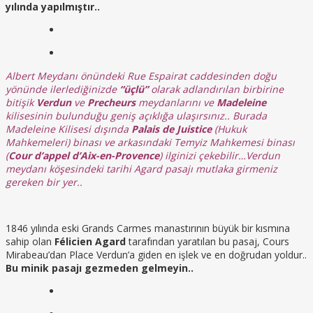
yılında yapılmıştır..
Albert Meydanı önündeki Rue Espairat caddesinden doğu
yönünde ilerlediğinizde
“üçlü”
olarak adlandırılan birbirine
bitişik
Verdun
ve
Precheurs
meydanlarını ve
Madeleine
kilisesinin bulunduğu geniş açıklığa ulaşırsınız.. Burada
Madeleine Kilisesi dışında
Palais de Juistice
(Hukuk
Mahkemeleri) binası ve arkasındaki Temyiz Mahkemesi binası
(
Cour d’appel d’Aix-en-Provence
) ilginizi çekebilir…Verdun
meydanı köşesindeki tarihi Agard pasajı mutlaka girmeniz
gereken bir yer..
1846 yılında eski Grands Carmes manastırının büyük bir kısmına
sahip olan
Félicien Agard
tarafından yaratılan bu pasaj, Cours
Mirabeau’dan Place Verdun’a giden en işlek ve en doğrudan yoldur..
Bu minik pasajı gezmeden gelmeyin..