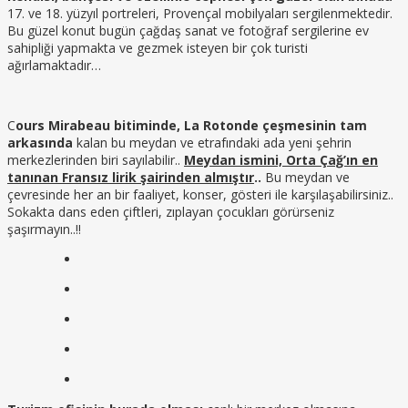
17. ve 18. yüzyıl portreleri, Provençal mobilyaları sergilenmektedir.
Bu güzel konut bugün çağdaş sanat ve fotoğraf sergilerine ev
sahipliği yapmakta ve gezmek isteyen bir çok turisti
ağırlamaktadır…
C
ours Mirabeau bitiminde, La Rotonde çeşmesinin tam
arkasında
kalan bu meydan ve etrafındaki ada yeni şehrin
merkezlerinden biri sayılabilir..
Meydan ismini, Orta Çağ’ın en
tanınan Fransız lirik şairinden almıştır
..
Bu meydan ve
çevresinde her an bir faaliyet, konser, gösteri ile karşılaşabilirsiniz..
Sokakta dans eden çiftleri, zıplayan çocukları görürseniz
şaşırmayın..!!