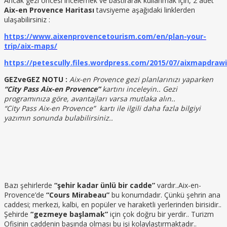
Ancak gezi öncesi incelemek ve bastırarak kullanmak için, 2 adet
Aix-en Provence Haritası
tavsiyeme aşağıdaki linklerden
ulaşabilirsiniz :
https://www.aixenprovencetourism.com/en/plan-your-
trip/aix-maps/
https://petescully.files.wordpress.com/2015/07/aixmapdraw
GEZveGEZ NOTU :
Aix-en Provence gezi planlarınızı yaparken
“City Pass Aix-en Provence”
kartını inceleyin.. Gezi
programınıza göre, avantajları varsa mutlaka alın..
“City Pass Aix-en Provence” kartı ile ilgili daha fazla bilgiyi
yazımın sonunda bulabilirsiniz..
Bazı şehirlerde
“şehir kadar ünlü bir cadde”
vardır..Aix-en-
Provence’de
“Cours Mirabeau”
bu konumdadır. Çünkü şehrin ana
caddesi; merkezi, kalbi, en popüler ve haraketli yerlerinden birisidir..
Şehirde
“gezmeye başlamak”
için çok doğru bir yerdir.. Turizm
Ofisinin caddenin başında olması bu işi kolaylaştırmaktadır..