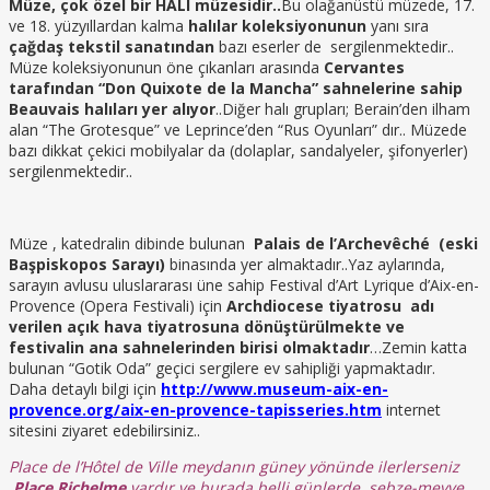
Müze, çok özel bir HALI müzesidir..
Bu olağanüstü müzede, 17.
ve 18. yüzyıllardan kalma
halılar koleksiyonunun
yanı sıra
çağdaş tekstil sanatından
bazı eserler de sergilenmektedir..
Müze koleksiyonunun öne çıkanları arasında
Cervantes
tarafından “Don Quixote de la Mancha” sahnelerine sahip
Beauvais halıları yer alıyor
..Diğer halı grupları; Berain’den ilham
alan “The Grotesque” ve Leprince’den “Rus Oyunları” dır.. Müzede
bazı dikkat çekici mobilyalar da (dolaplar, sandalyeler, şifonyerler)
sergilenmektedir..
Müze , katedralin dibinde bulunan
Palais de l’Archevêché (eski
Başpiskopos Sarayı)
binasında yer almaktadır..Yaz aylarında,
sarayın avlusu uluslararası üne sahip Festival d’Art Lyrique d’Aix-en-
Provence (Opera Festivali) için
Archdiocese tiyatrosu adı
verilen açık hava tiyatrosuna dönüştürülmekte ve
festivalin ana sahnelerinden birisi olmaktadır
…Zemin katta
bulunan “Gotik Oda” geçici sergilere ev sahipliği yapmaktadır.
Daha detaylı bilgi için
http://www.museum-aix-en-
provence.org/aix-en-provence-tapisseries.htm
internet
sitesini ziyaret edebilirsiniz..
Place de l’Hôtel de Ville meydanın güney yönünde ilerlerseniz
Place Richelme
vardır ve burada belli günlerde sebze-meyve