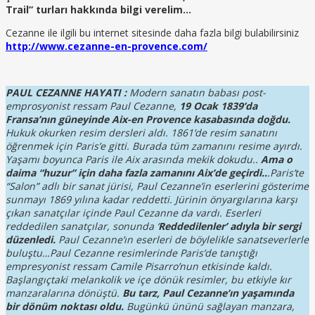
Trail” turları hakkında bilgi verelim…
Cezanne ile ilgili bu internet sitesinde daha fazla bilgi bulabilirsiniz
http://www.cezanne-en-provence.com/
PAUL CEZANNE HAYATI :
Modern sanatın babası post-
emprosyonist ressam Paul Cezanne,
19 Ocak 1839’da
Fransa’nın güneyinde Aix-en Provence kasabasında doğdu.
Hukuk okurken resim dersleri aldı. 1861’de resim sanatını
öğrenmek için Paris’e gitti. Burada tüm zamanını resime ayırdı.
Yaşamı boyunca Paris ile Aix arasında mekik dokudu..
Ama o
daima “huzur” için daha fazla zamanını Aix’de geçirdi..
.Paris’te
“Salon” adlı bir sanat jürisi, Paul Cezanne’in eserlerini gösterime
sunmayı 1869 yılına kadar reddetti. Jürinin önyargılarına karşı
çıkan sanatçılar içinde Paul Cezanne da vardı. Eserleri
reddedilen sanatçılar, sonunda ‘
Reddedilenler’ adıyla bir sergi
düzenledi.
Paul Cezanne’ın eserleri de böylelikle sanatseverlerle
buluştu…Paul Cezanne resimlerinde Paris’de tanıştığı
empresyonist ressam Camile Pisarro’nun etkisinde kaldı.
Başlangıçtaki melankolik ve içe dönük resimler, bu etkiyle kır
manzaralarına dönüştü.
Bu tarz, Paul Cezanne’ın yaşamında
bir dönüm noktası oldu.
Bugünkü ününü sağlayan manzara,