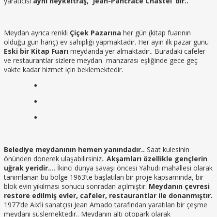
yaratıcısı
aynı heykeltraş,
Jean-Pancrace Chastel ‘dir..
Meydan ayrıca renkli
Çiçek Pazarına
her gün (kitap fuarının
olduğu gün hariç) ev sahipliği yapmaktadır. Her ayın ilk pazar günü
Eski bir Kitap Fuarı
meydanda yer almaktadır.. Buradaki cafeler
ve restaurantlar sizlere meydan manzarası eşliğinde gece geç
vakte kadar hizmet için beklemektedir.
Belediye meydanının hemen yanındadır..
Saat kulesinin
önünden dönerek ulaşabilirsiniz..
Akşamları özellikle gençlerin
uğrak yeridir.
… İkinci dünya savaşı öncesi Yahudi mahallesi olarak
tanımlanan bu bölge 1963’te başlatılan bir proje kapsamında, bir
blok evin yıkılması sonucu sonradan açılmıştır.
Meydanın çevresi
restore edilmiş evler, cafeler, restaurantlar ile donanmıştır.
1977’de Aix’li sanatçısı Jean Amado tarafından yaratılan bir çeşme
meydanı süslemektedir.. Meydanın altı otopark olarak