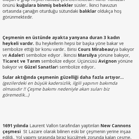
önünü
kuğulara binmiş bebekler
süsler.. İkinci havuzun
ortasında çanağın oturduğu sütundaki
balıklar
oldukça hoş
görünmektedir.
Çeşmenin en üstünde ayakta yanyana duran 3 kadın
heykeli vardır.
Bu heykellerin hepsi bir başka yöne bakar ve
sembolize ettiği bir konu vardır.. Birisi
Cours Mirabeau
‘ya bakıyor
ve
Adalet
‘i sembolize ediyor . İkincisi
Marsilya
yönüne bakıyor,
Ticaret ve Tarım
sembolize ediyor. Üçüncüsü
Avignon
yönüne
bakıyor ve
Güzel Sanatlar
‘ı sembolize ediyor..
Sular aktığında çeşmenin güzelliği daha fazla artıyor…
(gezilerdeki en büyük kadersizlik, ilgili yapının bakımda
olmasıdır !! Çeşme bakımı nedeniyle akan suları biz
göremedik…)
1691 yılında
Laurent Vallon tarafından yaptırılan
New Cannons
çeşmesi
St Lazare olarak bilinen eski bir çeşmenin yerine inşaa
edildi.. Yol yapımı sırasında biraz küçülmek zorunda kalan çeşme,