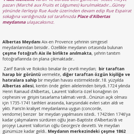
pazarı (Marché aux Fruits et Légumes) kurulmaktadır…Güney
yönünde ilerleyip Rue Aude üzerinden devam edip Rue Espairat
sokağına vardığınızda sol tarafınızda
Place d’Albertas
meydanına
ulaşacaksınız.
Albertas Meydanı
Aix-en Provence şehrinin simgesel
meydanlarından birisidir.. Özellikle meydanın ortasında bulunan
çeşme fotoğrafı Aix ile birlikte anılmakta
, şehrin tanıtım
fotoğraflarında ön plana çıkmaktadır..
Zarif Barok ve Rokoko binalar ile çevrili meydan;
bir taraftan
harap bir görüntü
vermekte,
diğer taraftan özgün kişiliğe ve
hatıralara sahip
bir meydan havası estirmektedir..18. yüzyılda
Albertas ailesi
, kentin önde gelen ailelerinden biriydi..1724 yılında
Henri Rainaud d’Albertas, Laurent Vallon’a özel konağının ön
cephesini ve girişini tasarlama talimatı verdi…Önünün açık olması
için 1735-1741 tarihleri arasında, karşısındaki evleri satın aldı ve
yıktı. Paris’in kraliyet meydanlarına uygun (concorde,
vendome) benzer bir meydan yapılmasını istedi.. 1742’den 1746’ya
kadar çalışmalarını sürdüren oğlu Jean-Baptiste d’Albertas’dı ve
projeyi Laurent Vallon’un oğlu Georges’e devretti. Ve meydan
günümüze kadar geldi..
Meydanın merkezindeki çeşme 1862