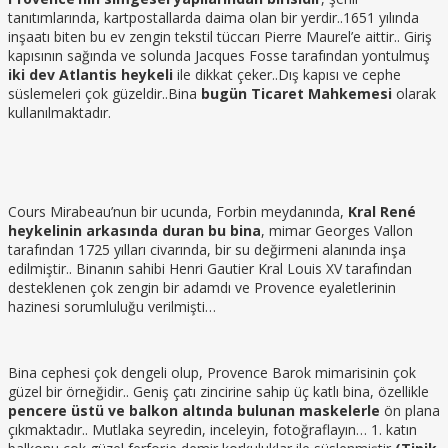
tanıtımlarında, kartpostallarda daima olan bir yerdir..1651 yılında
inşaatı biten bu ev zengin tekstil tüccarı Pierre Maurel’e aittir.. Giriş
kapısının sağında ve solunda Jacques Fosse tarafından yontulmuş
iki dev Atlantis heykeli
ile dikkat çeker..Dış kapısı ve cephe
süslemeleri çok güzeldir..Bina
bugün Ticaret Mahkemesi
olarak
kullanılmaktadır.
Cours Mirabeau’nun bir ucunda, Forbin meydanında,
Kral René
heykelinin arkasında duran bu bina
, mimar Georges Vallon
tarafından 1725 yılları civarında, bir su değirmeni alanında inşa
edilmiştir.. Binanın sahibi Henri Gautier Kral Louis XV tarafından
desteklenen çok zengin bir adamdı ve Provence eyaletlerinin
hazinesi sorumluluğu verilmişti…
Bina cephesi çok dengeli olup, Provence Barok mimarisinin çok
güzel bir örneğidir.. Geniş çatı zincirine sahip üç katlı bina, özellikle
pencere üstü ve balkon altında bulunan maskelerle
ön plana
çıkmaktadır.. Mutlaka seyredin, inceleyin, fotoğraflayın… 1. katın