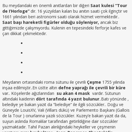
Bu meydandaki en önemli anıtlardan bir diğeri
Saat kulesi “Tour
de I’Horloge”
dir. 16 yüzyıldan kalan bu anıtın saati çok ilginçtir ve
1661 yılından beri astronomi saati olarak hizmet vermektedir..
Saat başı hareketli figürler olduğu söyleniyor,
ancak biz
gittiğimizde çalışmıyordu. Kulenin en tepesindeki ferforje kafes ve
çan dikkat çekmektedir.
Meydanın ortasındaki roma sütunu ile çevrili
Çeşme
1755 yılında
inşaa edilmiştir..En üstte altın
defne yaprağı ile çevrili bir küre
var.. Köşelerde ağızlarından
su akan 4 mask
vardır. Sütunun
altındaki kaidenin
dört tarafında 4 yazıt bulunur
..Batı yönünde ,
belediye ye bakan yazıt da “belediye” ile ilgili sözcükler.. Doğu ve
Güneyde LouisXV, Vali (Villars dükü) ve Parlemento Başkanı (Gallois
de la Tour ) onurlarına yazılı sözcükler. Kuzey’e bakan yazıt da da,
suyun aslında Romalılar tarafından getirildiğine dair sözcükler
yazmaktadır. Tahıl Pazarı alınlığındaki heykeller ve çeşmenin