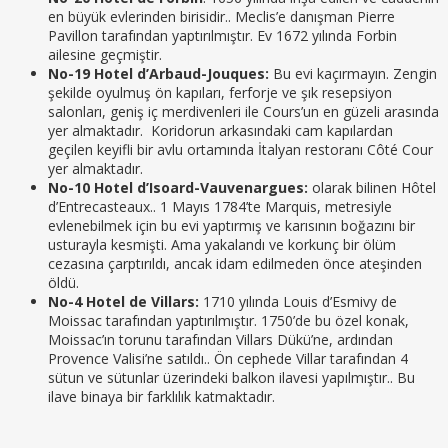
en büyük evlerinden birisidir.. Meclis’e danışman Pierre
Pavillon tarafından yaptırılmıştır. Ev 1672 yılında Forbin
ailesine geçmiştir.
No-19 Hotel d’Arbaud-Jouques:
Bu evi kaçırmayın. Zengin
şekilde oyulmuş ön kapıları, ferforje ve şık resepsiyon
salonları, geniş iç merdivenleri ile Cours’un en güzeli arasında
yer almaktadır. Koridorun arkasındaki cam kapılardan
geçilen keyifli bir avlu ortamında İtalyan restoranı Côté Cour
yer almaktadır.
No-10 Hotel d’Isoard-Vauvenargues:
olarak bilinen Hôtel
d’Entrecasteaux.. 1 Mayıs 1784’te Marquis, metresiyle
evlenebilmek için bu evi yaptırmış ve karısının boğazını bir
usturayla kesmişti. Ama yakalandı ve korkunç bir ölüm
cezasına çarptırıldı, ancak idam edilmeden önce ateşinden
öldü.
No-4 Hotel de Villars:
1710 yılında Louis d’Esmivy de
Moissac tarafından yaptırılmıştır. 1750’de bu özel konak,
Moissac’ın torunu tarafından Villars Dükü’ne, ardından
Provence Valisi’ne satıldı.. Ön cephede Villar tarafından 4
sütun ve sütunlar üzerindeki balkon ilavesi yapılmıştır.. Bu
ilave binaya bir farklılık katmaktadır.