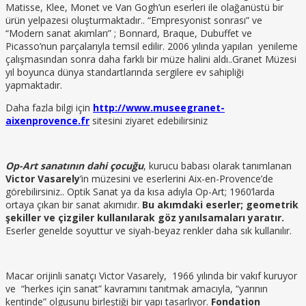
Matisse, Klee, Monet ve Van Gogh’un eserleri ile olağanüstü bir
ürün yelpazesi oluşturmaktadır.. “Empresyonist sonrası” ve
“Modern sanat akımları” ; Bonnard, Braque, Dubuffet ve
Picasso’nun parçalarıyla temsil edilir. 2006 yılında yapılan yenileme
çalışmasından sonra daha farklı bir müze halini aldı..Granet Müzesi
yıl boyunca dünya standartlarında sergilere ev sahipliği
yapmaktadır.
Daha fazla bilgi için
http://www.museegranet-
aixenprovence.fr
sitesini ziyaret edebilirsiniz
Op-Art sanatının dahi çocuğu
, kurucu babası olarak tanımlanan
Victor Vasarely
’in müzesini ve eserlerini Aix-en-Provence’de
görebilirsiniz.. Optik Sanat ya da kısa adıyla Op-Art; 1960’larda
ortaya çıkan bir sanat akımıdır.
Bu akımdaki eserler; geometrik
şekiller ve çizgiler kullanılarak göz yanılsamaları yaratır.
Eserler genelde soyuttur ve siyah-beyaz renkler daha sık kullanılır.
Macar orijinli sanatçı Victor Vasarely, 1966 yılında bir vakıf kuruyor
ve “herkes için sanat” kavramını tanıtmak amacıyla, “yarının
kentinde” olgusunu birleştiği bir yapı tasarlıyor.
Fondation