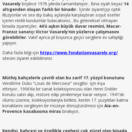
Vasarely
böylece 1976 yılında tamamlanıyor.. Bina siyah beyaz
14
altıgenden oluşan farklı bir binadır
.. İçinde ziyaretçiyi optik
illüzyonlar ve sıra dışı bakış açılarıyla karşılaştıran soyut eserler
içeren renkli kurulumlar bulacaksınız…Bu geleneksel olmayan
binada ziyaretçiler,
44’ü aşkın büyük duvar resmini, Macar-
Fransız sanatçı Victor Vasarely’nin yüzlerce çalışmasını
görebilirler.
Vakıf ayrıca yıl boyunca geçici sergilere ev sahipliği
yapıyor.
Daha fazla bilgi için
https://www.fondationvasarely.org/
sitesini ziyaret edebilirsiniz
Müthiş bahçelerle çevrili olan bu zarif 17. yüzyıl konutunu
Vendôme Dükü “Louis de Mercoeur” sevgilisi için inşa
ettiriyor.. 1906’da bir sanat koleksiyoncusu olan Henri Dobler
konutu satın alıp, restore edip yenilemeye karar veriyor.. 1941’de
ölümü üzerine, koleksiyonlarıyla birlikte, kentin 17. yüzyıldan kalma
konaklarını sergileyen bir müzeye dönüştürülmesi için
Aix-en-
Provence kasabasına miras
bırakıyor..
Kendisi, bahçesi ve özellikle cephesi çok güzel olan binada